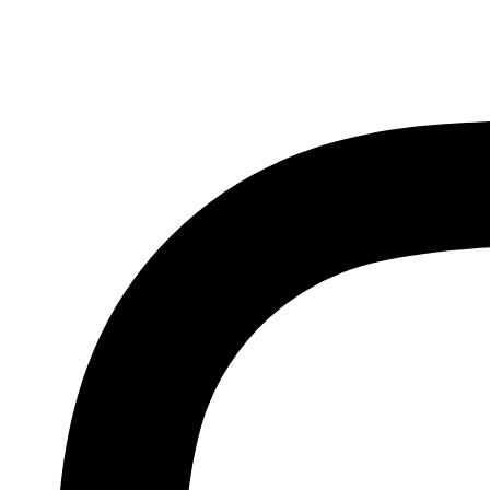
Ir
al
contenido