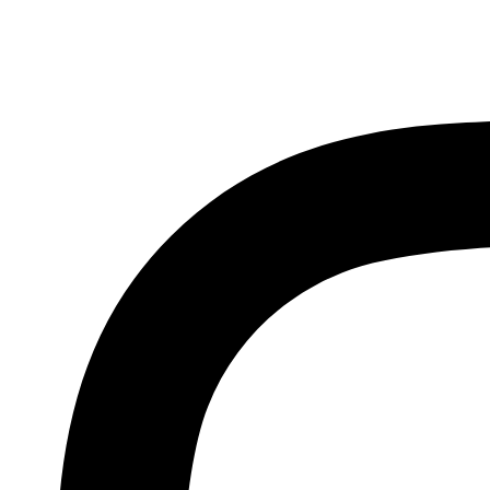
Ir
al
contenido