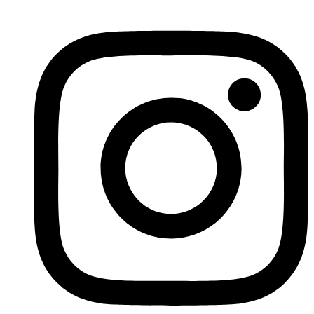
Ir
al
contenido