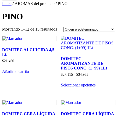
Inicio
/ AROMAS del producto / PINO
PINO
Mostrando 1–12 de 15 resultados
DOMITEC ALGUICIDA 4,5
Lt.
DOMITEC
$
21.460
AROMATIZANTE DE
PISOS CONC. (1+99) 1Lt
Añadir al carrito
Rango
$
27.115
-
$
34.955
de
Este
precios:
Seleccionar opciones
producto
desde
tiene
$27.115
múltiples
hasta
variantes.
$34.955
Las
opciones
se
DOMITEC CERA LÍQUIDA
DOMITEC CERA LÍQUIDA