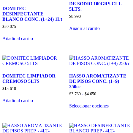
DE SODIO 100GRS CLL
DOMITEC
5LTS.
DESINFECTANTE
$
8.990
BLANCO CONC. (1+24) 1Lt
$
20.075
Añadir al carrito
Añadir al carrito
DOMITEC LIMPIADOR
HASSO AROMATIZANTE
CREMOSO 5LTS
DE PISOS CONC. (1+9)
250cc
$
13.610
Rango
$
3.760
-
$
4.650
de
Añadir al carrito
Este
precios:
Seleccionar opciones
producto
desde
tiene
$3.760
múltiples
hasta
variantes.
$4.650
Las
opciones