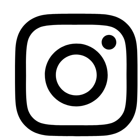
Ir
al
contenido