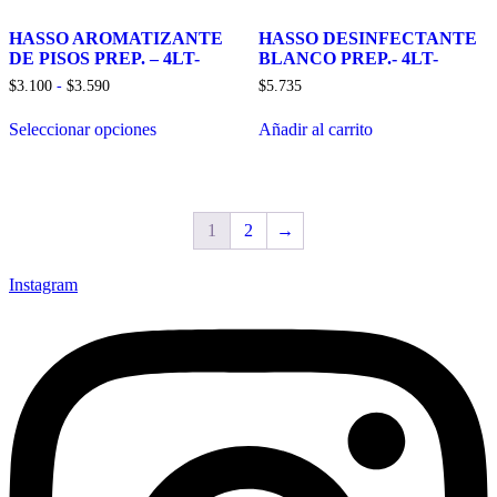
se
HASSO AROMATIZANTE
HASSO DESINFECTANTE
pueden
DE PISOS PREP. – 4LT-
BLANCO PREP.- 4LT-
elegir
en
Rango
$
3.100
-
$
3.590
$
5.735
la
de
Este
página
precios:
Seleccionar opciones
Añadir al carrito
producto
desde
de
tiene
$3.100
producto
múltiples
hasta
variantes.
$3.590
Las
1
2
→
opciones
se
pueden
Instagram
elegir
en
la
página
de
producto